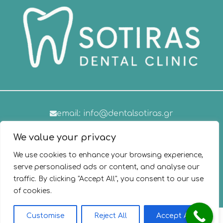
email: info@dentalsotiras.gr
Τηλέφωνο: +30 2310 675636
We value your privacy
We use cookies to enhance your browsing experience,
serve personalised ads or content, and analyse our
traffic. By clicking "Accept All", you consent to our use
of cookies.
2026®
Dental Sotiras
. All Rights Reserved.
| Powered by
Customise
Reject All
Accept All
VoulCom
.