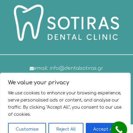
email: info@dentalsotiras.gr
Τηλέφωνο: +30 2310 675636
We value your privacy
We use cookies to enhance your browsing experience,
serve personalised ads or content, and analyse our
traffic. By clicking "Accept All", you consent to our use
of cookies.
2026®
Dental Sotiras
. All Rights Reserved.
| Powered by
Customise
Reject All
Accept All
VoulCom
.