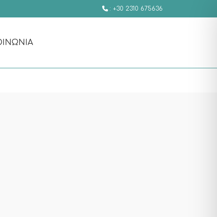
: +30 2310 675636
ΟΙΝΩΝΊΑ